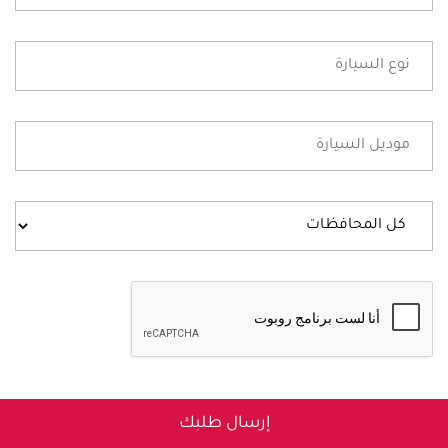
إرسال طلبك