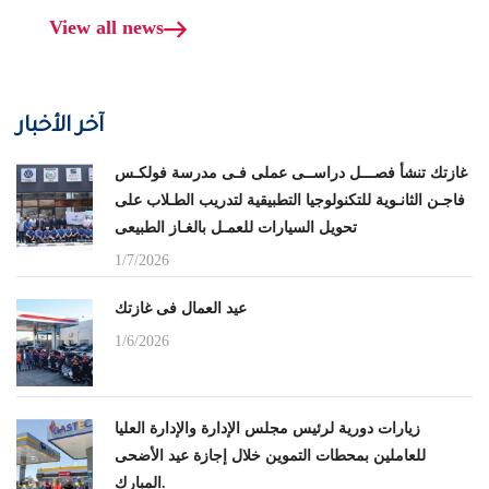
View all news
آخر الأخبار
غازتك تنشأ فصـــل دراســى عملى فـى مدرسة فولكـس
فاجـن الثانـوية للتكنولوجيا التطبيقية لتدريب الطـلاب على
تحويل السيارات للعمـل بالغـاز الطبيعى
1/7/2026
عيد العمال فى غازتك
1/6/2026
زيارات دورية لرئيس مجلس الإدارة والإدارة العليا
للعاملين بمحطات التموين خلال إجازة عيد الأضحى
المبارك.