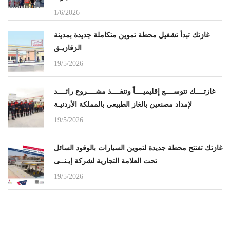
1/6/2026
غازتك تبدأ تشغيل محطة تموين متكاملة جديدة بمدينة
الزقازيـق
19/5/2026
غازتــــك تتوســــع إقليميــــاً وتنفــــذ مشــــروع رائــــد
لإمداد مصنعين بالغاز الطبيعي بالمملكة الأردنيـة
19/5/2026
غازتك تفتتح محطة جديدة لتموين السيارات بالوقود السائل
تحت العلامة التجارية لشركة إيـنــى
19/5/2026