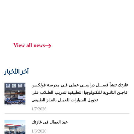
View all news
آخر الأخبار
غازتك تنشأ فصـــل دراســى عملى فـى مدرسة فولكـس
فاجـن الثانـوية للتكنولوجيا التطبيقية لتدريب الطـلاب على
تحويل السيارات للعمـل بالغـاز الطبيعى
1/7/2026
عيد العمال فى غازتك
1/6/2026