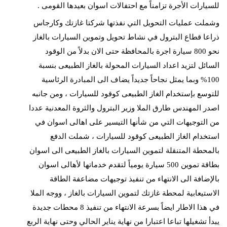
للسيارات الأجرة تزامناً مع احتفالات اسوان بعيدها القومى .
وشملت عمليات التحويل التي نفذتها شركتا غازتك وكارجاس
ذراعا قطاع البترول في نشاط تحويل وتموين السيارات بالغاز
نحو 800 سيارة اجرة بالمحافظة حتى الان بدلاً من الوقود
السائل لتزيد اعداد السيارات المحولة بالغاز الطبيعى بنسبة
100% وبما يمثل نجاحاً جديداً يضاف الى المبادرة الرئاسية
للتوسع بإستخدام الغاز الطبيعى كوقود للسيارات ، ومن جانبه
اصدر المهندس طارق الملا وزير البترول والثروة المعدنية عددا
من التوجيهات التي من شأنها التيسير على اهالى اسوان في
استخدام الغاز الطبيعى كوقود للسيارات ، شملت الدفع
بالمحطة المتنقلة لتموين السيارات بالغاز الطبيعى الى اسوان
بطاقة تموين 500 سيارة يومياً لتقدم خدماتها لأهالى اسوان
بالإضافة الى الانتهاء من تنفيذ توجيهات مضاعفة الطاقة
الاستيعابية لمحطة غازتك لتموين السيارات بالغاز ، ووجه الملا
في هذا الاطار ايضاً بسرعة الانتهاء من تنفيذ 8 محطات جديدة
يبدأ تشغيلها تباعا اعتبارا من نهاية يناير الحالي وحتى نهاية الربع