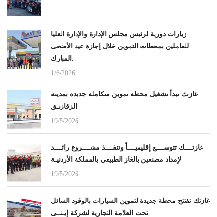
زيارات دورية لرئيس مجلس الإدارة والإدارة العليا
للعاملين بمحطات التموين خلال إجازة عيد الأضحى
المبارك.
1/6/2026
غازتك تبدأ تشغيل محطة تموين متكاملة جديدة بمدينة
الزقازيـق
19/5/2026
غازتــــك تتوســــع إقليميــــاً وتنفــــذ مشــــروع رائــــد
لإمداد مصنعين بالغاز الطبيعي بالمملكة الأردنيـة
19/5/2026
غازتك تفتتح محطة جديدة لتموين السيارات بالوقود السائل
تحت العلامة التجارية لشركة إيـنــى