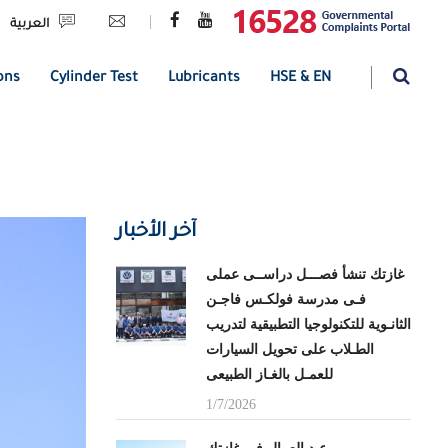
|
العربية
ons
Cylinder Test
Lubricants
HSE & EN
آخر الأخبار
غازتك تنشأ فصـــل دراســى عملى
فـى مدرسة فولكـس فاجـن
الثانـوية للتكنولوجيا التطبيقية لتدريب
الطـلاب على تحويل السيارات
للعمـل بالغـاز الطبيعى
1/7/2026