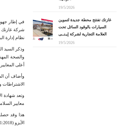
19/5/2026
غازتك تفتتح محطة جديدة لتموين
في إطار جهود 
السيارات بالوقود السائل تحت
العلامة التجارية لشركة إيـنــى
نظام إدارة البي
19/5/2026
وذكر السيد ال
والصحة المهن
أعلى المعايير
وأضاف أن الش
الاشتراطات وال
وتعد شهادة ال
معايير السلام
الأيزو (45001:2018) في نظام إدارة السلامة والصحة المهنية.