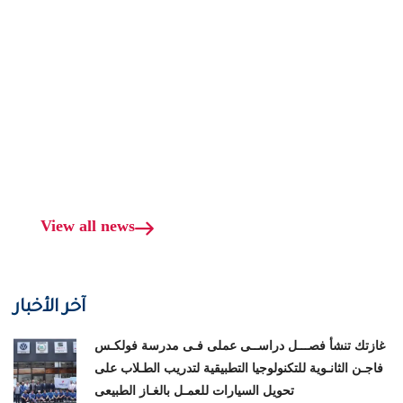
View all news
آخر الأخبار
غازتك تنشأ فصـــل دراســى عملى فـى مدرسة فولكـس
فاجـن الثانـوية للتكنولوجيا التطبيقية لتدريب الطـلاب على
تحويل السيارات للعمـل بالغـاز الطبيعى