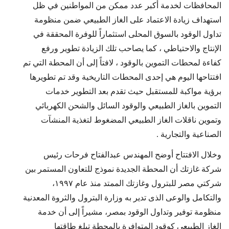
المحافظات لخدمة أكبر عدد ممكن من المواطنين في ظل
استهداف زيادة الاعتماد على الغاز الطبيعي ضمن منظومة
تداول الوقود بالسوق المحلى استثماراً للوفرة المحققة في
الإنتاج والاحتياطي ، كما يصاحب تلك الزيادة تطوير ورفع
كفاءة لمحطات التموين بالوقود ، لافتاً إلى أن المحطة التي تم
افتتاحها اليوم هي إحدى المحطات التاريخية وقد تم تطويرها
برؤية مواكبة للمستقبل حيث تقدم بعد التطوير خدمات
التموين بالغاز الطبيعي والوقود السائل والشحن الكهربائي
وتموين ناقلات الغاز الطبيعي المضغوط لتغذية المنشآت
الصناعية والتجارية .
وخلال الافتتاح أوضح المهندس عبدالفتاح فرحات رئيس
شركة غازتك أن المحطة الجديدة نموذج للتعاون المستمر بين
شركتي مصر للبترول وغازتك الممتد منذ عام ١٩٩٧،
والتكامل والوعى الذى تدير به وزارة البترول والثروة المعدنية
منظومة توفير وتداول الوقود بمصر، مشيراً إلى أن خدمة
الغاز الطبيعي كوقود المتوافرة بالمحطة تبلغ طاقتها