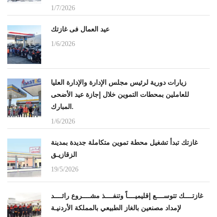
1/7/2026
عيد العمال فى غازتك
1/6/2026
زيارات دورية لرئيس مجلس الإدارة والإدارة العليا
للعاملين بمحطات التموين خلال إجازة عيد الأضحى
المبارك.
1/6/2026
غازتك تبدأ تشغيل محطة تموين متكاملة جديدة بمدينة
الزقازيـق
19/5/2026
غازتــــك تتوســــع إقليميــــاً وتنفــــذ مشــــروع رائــــد
لإمداد مصنعين بالغاز الطبيعي بالمملكة الأردنيـة